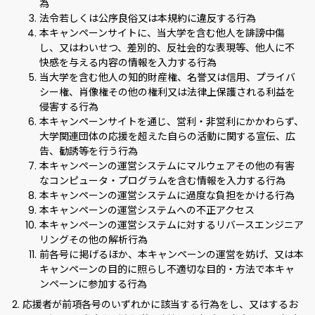
為
法令若しくは公序良俗又は本規約に違反する行為
本キャンペーンサイトに、当大学を含む他人を誹謗中傷
し、又はわいせつ、差別的、反社会的な表現等、他人に不
快感を与える内容の情報を入力する行為
当大学を含む他人の知的財産権、名誉又は信用、プライバ
シー権、肖像権その他の権利又は法律上保護される利益を
侵害する行為
本キャンペーンサイトを通じ、営利・非営利にかかわらず、
大学関連団体の応援を超えた自らの活動に関する宣伝、広
告、勧誘等を行う行為
本キャンペーンの運営システムにマルウェアその他の有害
なコンピュータ・プログラムを含む情報を入力する行為
本キャンペーンの運営システムに過度な負担をかける行為
本キャンペーンの運営システムへの不正アクセス
本キャンペーンの運営システムに対するリバースエンジニア
リングその他の解析行為
前各号に掲げるほか、本キャンペーンの運営を妨げ、又は本
キャンペーンの目的に照らし不適切な目的・方法で本キャ
ンペーンに参加する行為
応援者が前項各号のいずれかに該当する行為をし、又はするお