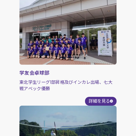
学友会卓球部
東北学生リーグ1部昇格及びインカレ出場、七大
戦アベック優勝
詳細を見る