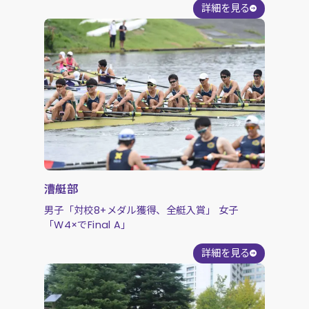
詳細を見る
漕艇部
男子「対校8+メダル獲得、全艇入賞」 女子
「W4×でFinal A」
詳細を見る