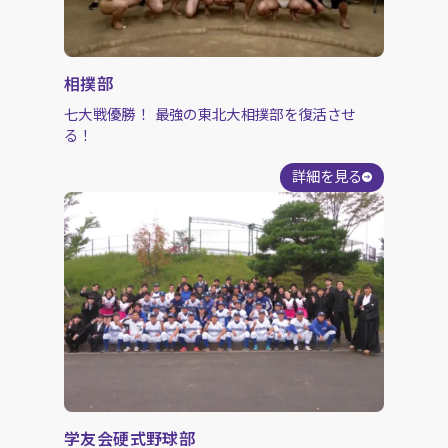
相撲部
七大戦優勝！ 最強の東北大相撲部を復活させ
る！
詳細を見る
学友会硬式野球部