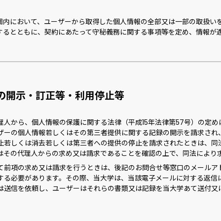
囲内において、ユーザーから取得した個人情報の全部又は一部の取扱い
するとともに、契約にあたって守秘義務に関する事項等を定め、情報が
報の開示・訂正等・利用停止等
理人から、個人情報の保護に関する法律（平成15年法律第57号）の定
ザーの個人情報若しくはその第三者提供に関する記録の開示を請求され
止若しくは消去若しくは第三者への提供の停止を請求されたときは、同
はその代理人からの求め又は請求であることを確認の上で、同法により
て前項の求め又は請求を行うときは、後記のお問合せ等窓口のメールア
する必要があります。その際、当大学は、当該電子メールに対する返信
は送信を依頼し、ユーザーはそれらの書類又は記録を当大学あて送付又